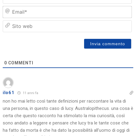
N
Em
Sit
we
0
COMMENTI
ilo61
11 anni fa
non ho mai letto così tante definizioni per raccontare la vita di
una persona, in questo caso di lucy. Australopithecus. una cosa è
certa che questo racconto ha stimolato la mia curiosità, così
sono andato a leggere e pensare che lucy tra le tante cose che