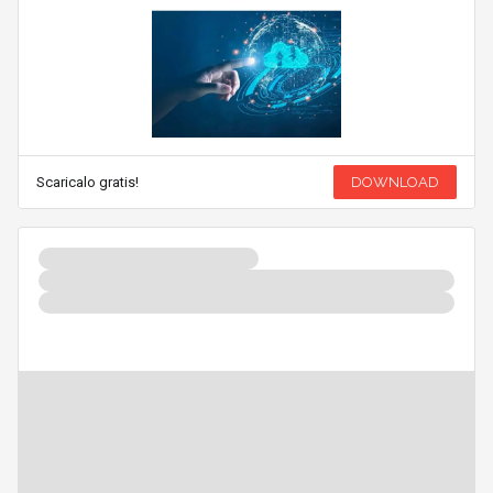
Scaricalo gratis!
DOWNLOAD
WHITEPAPER
Valutazione dell'impatto nell'era dell'AI:
guida alla DPIA per una protezione dati
efficace
11 Nov 2024