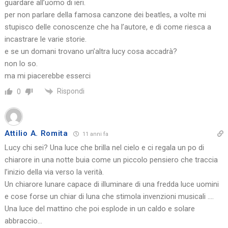
ha fatto da morta è che ha dato la possibilità all’uomo di oggi di
guardare all’uomo di ieri.
per non parlare della famosa canzone dei beatles, a volte mi
stupisco delle conoscenze che ha l’autore, e di come riesca a
incastrare le varie storie.
e se un domani trovano un’altra lucy cosa accadrà?
non lo so.
ma mi piacerebbe esserci
Rispondi
0
Attilio A. Romita
11 anni fa
Lucy chi sei? Una luce che brilla nel cielo e ci regala un po di
chiarore in una notte buia come un piccolo pensiero che traccia
l’inizio della via verso la verità.
Un chiarore lunare capace di illuminare di una fredda luce uomini
e cose forse un chiar di luna che stimola invenzioni musicali ….
Una luce del mattino che poi esplode in un caldo e solare