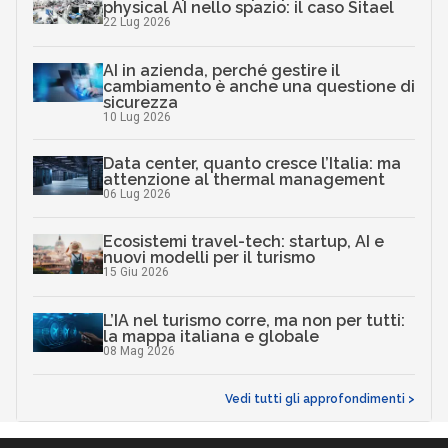
Potrai sempre gestire le tue preferenze accedendo al nostro COOKIE CENTER
Data center, quanto cresce l’Italia: ma
e ottenere maggiori informazioni sui cookie utilizzati, visitando la nostra
COOKIE POLICY
.
attenzione al thermal management
06 Lug 2026
ACCETTA
Ecosistemi travel-tech: startup, AI e
PIÙ OPZIONI
nuovi modelli per il turismo
15 Giu 2026
L’IA nel turismo corre, ma non per tutti:
la mappa italiana e globale
08 Mag 2026
Vedi tutti gli approfondimenti >
Seguici
About
Autori
Tags
Rss Feed
Privacy e Cookie Policy