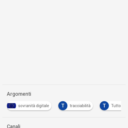
Argomenti
T
T
sovranità digitale
tracciabilità
Tutto su
Canali