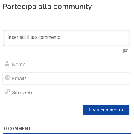
Partecipa alla community
N
Em
Sit
we
0
COMMENTI