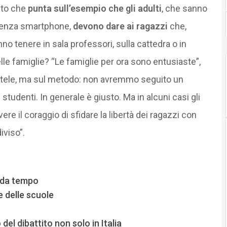
nto che
punta sull’esempio che gli adulti
, che sanno
 senza smartphone,
devono dare ai ragazzi
che,
no tenere in sala professori, sulla cattedra o in
le famiglie? “Le famiglie per ora sono entusiaste”,
entele, ma sul metodo: non avremmo seguito un
tudenti. In generale è giusto. Ma in alcuni casi gli
ere il coraggio di sfidare la libertà dei ragazzi con
viso”.
e da tempo
e delle scuole
el dibattito non solo in Italia