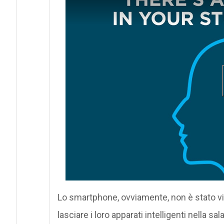
Lo smartphone, ovviamente, non è stato vie
lasciare i loro apparati intelligenti nella sa