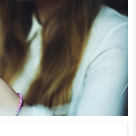
B
BYOD