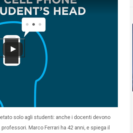
tato solo agli studenti: anche i docenti devono
la professori. Marco Ferrari ha 42 anni, e spiega il