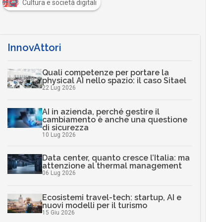
Cultura e società digitali
InnovAttori
Quali competenze per portare la
physical AI nello spazio: il caso Sitael
22 Lug 2026
AI in azienda, perché gestire il
cambiamento è anche una questione
di sicurezza
10 Lug 2026
Data center, quanto cresce l’Italia: ma
attenzione al thermal management
06 Lug 2026
Ecosistemi travel-tech: startup, AI e
nuovi modelli per il turismo
15 Giu 2026