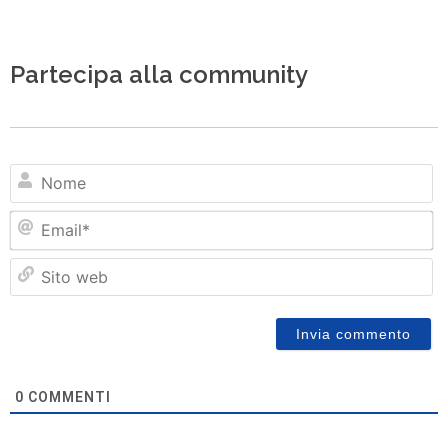
Partecipa alla community
N
Em
Si
w
0
COMMENTI