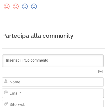
Partecipa alla community
N
Em
Sit
we