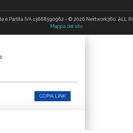
ale e Partita IVA 13868590962 - © 2026 Nextwork360. AL
Mappa del sito
i.
COPIA LINK
i.