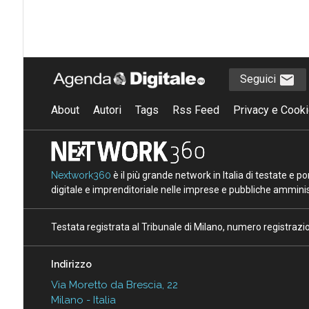
Seguici
About
Autori
Tags
Rss Feed
Privacy e Cooki
Nextwork360
è il più grande network in Italia di testate e 
digitale e imprenditoriale nelle imprese e pubbliche amminist
Testata registrata al Tribunale di Milano, numero registraz
Indirizzo
Via Moretto da Brescia, 22
Milano - Italia