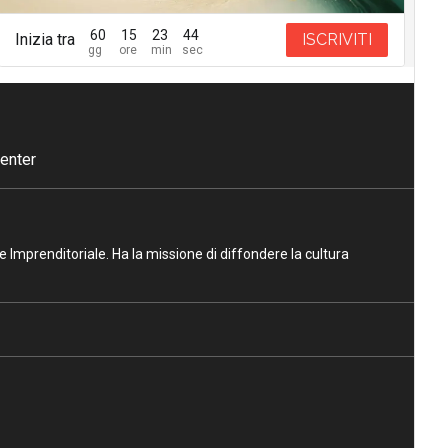
60
15
23
43
Inizia tra
ISCRIVITI
enter
ne Imprenditoriale. Ha la missione di diffondere la cultura