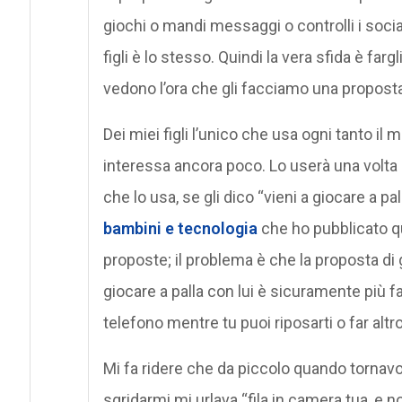
giochi o mandi messaggi o controlli i social.
figli è lo stesso. Quindi la vera sfida è far
vedono l’ora che gli facciamo una proposta
Dei miei figli l’unico che usa ogni tanto il 
interessa ancora poco. Lo userà una volta 
che lo usa, se gli dico “vieni a giocare a pal
bambini e tecnologia
che ho pubblicato qu
proposte; il problema è che la proposta di gi
giocare a palla con lui è sicuramente più f
telefono mentre tu puoi riposarti o far altro
Mi fa ridere che da piccolo quando tornav
sgridarmi mi urlava “fila in camera tua, e 