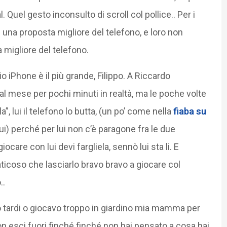
 Quel gesto inconsulto di scroll col pollice.. Per i
gli una proposta migliore del telefono, e loro non
 migliore del telefono.
mio iPhone è il più grande, Filippo. A Riccardo
al mese per pochi minuti in realtà, ma le poche volte
la”, lui il telefono lo butta, (un po’ come nella
fiaba su
i) perché per lui non c’è paragone fra le due
ocare con lui devi fargliela, sennò lui sta li. E
aticoso che lasciarlo bravo bravo a giocare col
..
o tardi o giocavo troppo in giardino mia mamma per
non esci fuori finché finché non hai pensato a cosa hai