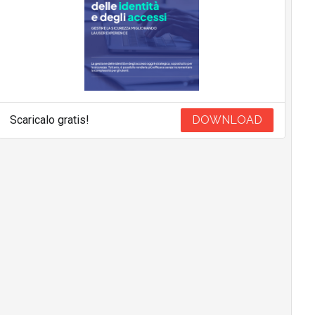
Scaricalo gratis!
DOWNLOAD