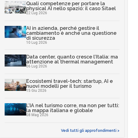
Quali competenze per portare la
physical AI nello spazio: il caso Sitael
22 Lug 2026
AI in azienda, perché gestire il
cambiamento è anche una questione
di sicurezza
10 Lug 2026
Data center, quanto cresce l’Italia: ma
attenzione al thermal management
06 Lug 2026
Ecosistemi travel-tech: startup, AI e
nuovi modelli per il turismo
15 Giu 2026
L’IA nel turismo corre, ma non per tutti:
la mappa italiana e globale
08 Mag 2026
Vedi tutti gli approfondimenti >