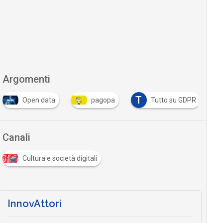
Argomenti
T
Open data
pagopa
Tutto su GDPR
Canali
Cultura e società digitali
InnovAttori