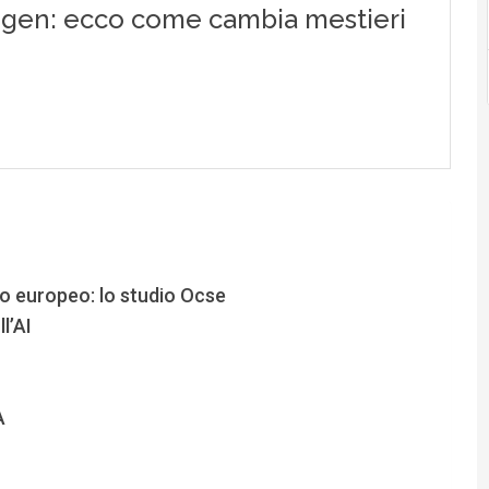
to europeo: lo studio Ocse
l’AI
A