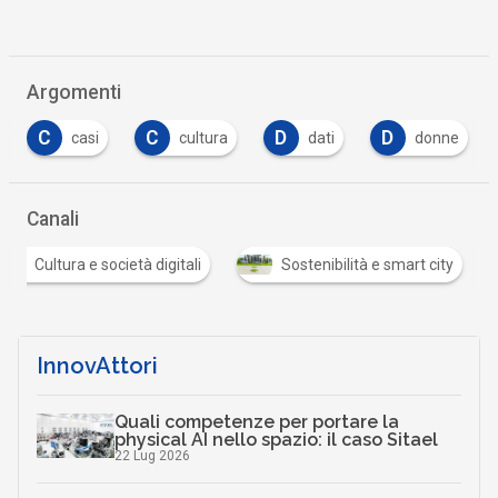
Argomenti
C
D
D
I
cultura
dati
donne
italia
…
Canali
Cultura e società digitali
Sostenibilità e smart city
…
InnovAttori
Quali competenze per portare la
physical AI nello spazio: il caso Sitael
22 Lug 2026