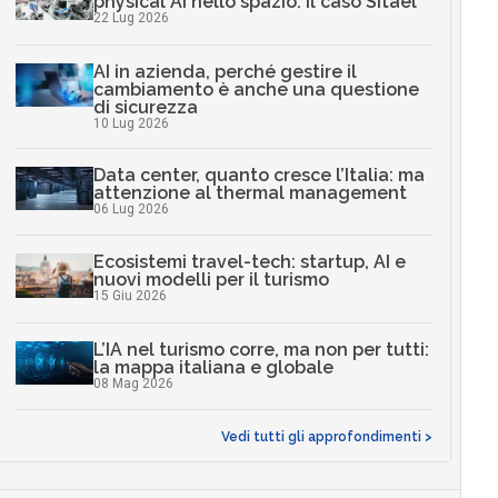
physical AI nello spazio: il caso Sitael
22 Lug 2026
AI in azienda, perché gestire il
cambiamento è anche una questione
di sicurezza
10 Lug 2026
Data center, quanto cresce l’Italia: ma
attenzione al thermal management
06 Lug 2026
Ecosistemi travel-tech: startup, AI e
nuovi modelli per il turismo
15 Giu 2026
L’IA nel turismo corre, ma non per tutti:
la mappa italiana e globale
08 Mag 2026
Vedi tutti gli approfondimenti >