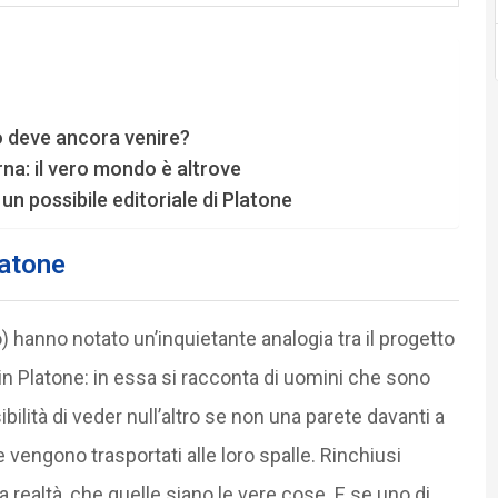
lo deve ancora venire?
na: il vero mondo è altrove
 un possibile editoriale di Platone
latone
) hanno notato un’inquietante analogia tra il progetto
in Platone: in essa si racconta di uomini che sono
bilità di veder null’altro se non una parete davanti a
 vengono trasportati alle loro spalle. Rinchiusi
la realtà, che quelle siano le vere cose. E se uno di