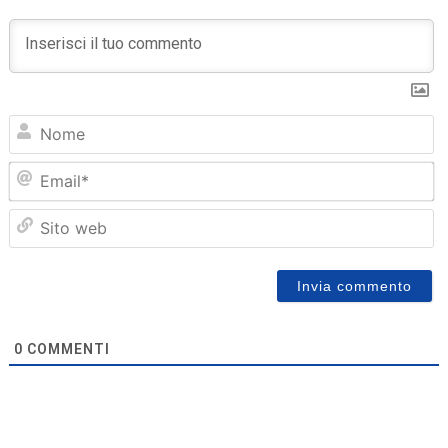
N
Em
Sit
we
0
COMMENTI