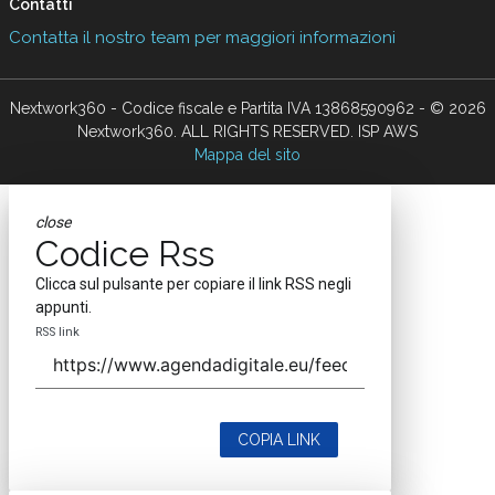
Contatti
Contatta il nostro team per maggiori informazioni
Nextwork360 - Codice fiscale e Partita IVA 13868590962 - © 2026
Nextwork360. ALL RIGHTS RESERVED. ISP AWS
Mappa del sito
close
Codice Rss
Clicca sul pulsante per copiare il link RSS negli
appunti.
RSS link
COPIA LINK