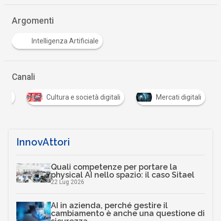
Argomenti
Intelligenza Artificiale
Canali
tale
Cultura e società digitali
Mercati digitali
InnovAttori
Quali competenze per portare la
physical AI nello spazio: il caso Sitael
22 Lug 2026
AI in azienda, perché gestire il
cambiamento è anche una questione di