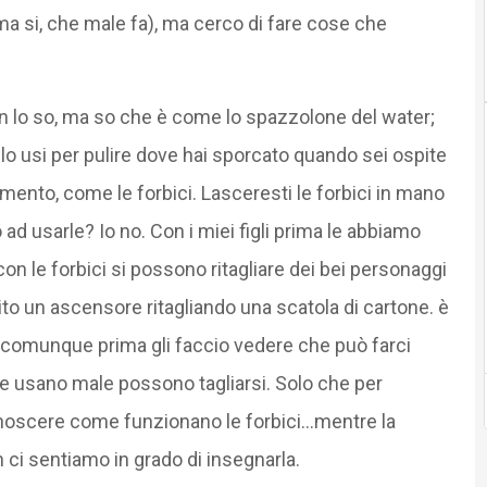
a si, che male fa), ma cerco di fare cose che
on lo so, ma so che è come lo spazzolone del water;
se lo usi per pulire dove hai sporcato quando sei ospite
trumento, come le forbici. Lasceresti le forbici in mano
 ad usarle? Io no. Con i miei figli prima le abbiamo
n le forbici si possono ritagliare dei bei personaggi
ito un ascensore ritagliando una scatola di cartone. è
) comunque prima gli faccio vedere che può farci
le usano male possono tagliarsi. Solo che per
onoscere come funzionano le forbici…mentre la
ci sentiamo in grado di insegnarla.