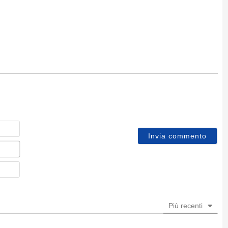
Nome
Email*
Sito
web
Più recenti