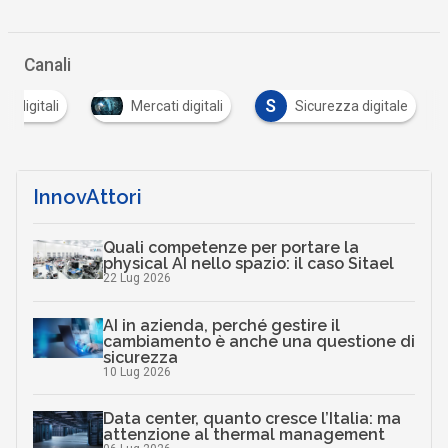
Canali
S
tà digitali
Mercati digitali
Sicurezza digitale
InnovAttori
Quali competenze per portare la
physical AI nello spazio: il caso Sitael
22 Lug 2026
AI in azienda, perché gestire il
cambiamento è anche una questione di
sicurezza
10 Lug 2026
Data center, quanto cresce l’Italia: ma
attenzione al thermal management