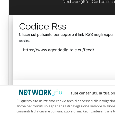
Nextwork360 - Codice fisc
Codice Rss
Clicca sul pulsante per copiare il link RSS negli appunt
RSS link
Codice Rss
I tuoi contenuti, la tua pr
Clicca sul pulsante per copiare il link RSS negli appunt
Su questo sito utilizziamo cookie tecnici necessari alla navigazion
anche per fornirti un’esperienza di navigazione sempre migliore, p
RSS link
consentirti di ricevere comunicazioni di marketing aderenti alle tu