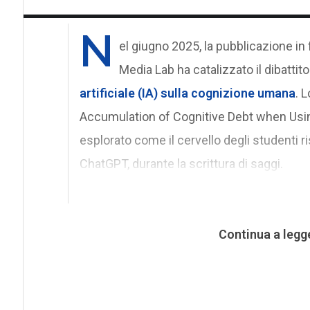
N
el giugno 2025, la pubblicazione i
Media Lab ha catalizzato il dibattit
artificiale (IA) sulla cognizione umana
. 
Accumulation of Cognitive Debt when Using
esplorato come il cervello degli studenti r
ChatGPT, durante la scrittura di saggi.
Continua a legg