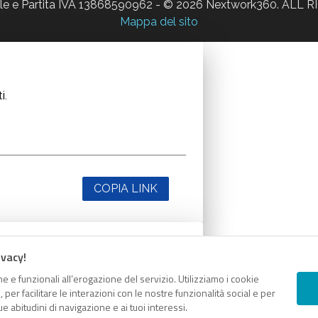
ale e Partita IVA 13868590962 - © 2026 Nextwork360. AL
Mappa del sito
i.
COPIA LINK
ivacy!
i.
e e funzionali all’erogazione del servizio. Utilizziamo i cookie
er facilitare le interazioni con le nostre funzionalità social e per
e abitudini di navigazione e ai tuoi interessi.