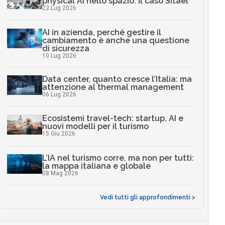
physical AI nello spazio: il caso Sitael
22 Lug 2026
AI in azienda, perché gestire il
cambiamento è anche una questione
di sicurezza
10 Lug 2026
Data center, quanto cresce l’Italia: ma
attenzione al thermal management
06 Lug 2026
Ecosistemi travel-tech: startup, AI e
nuovi modelli per il turismo
15 Giu 2026
L’IA nel turismo corre, ma non per tutti:
la mappa italiana e globale
08 Mag 2026
Vedi tutti gli approfondimenti >