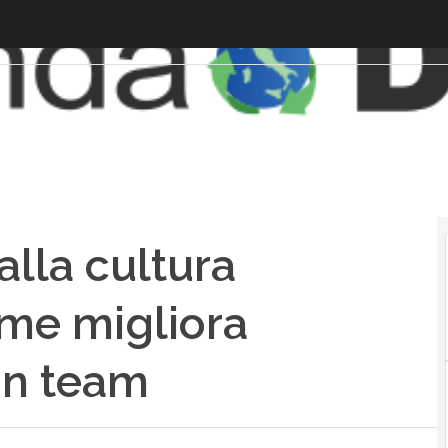
alla cultura
ome migliora
 in team