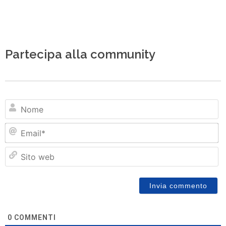
Partecipa alla community
N
Em
Si
w
0
COMMENTI