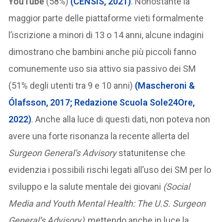
YouTube
(58%)
(CENSIS, 2021)
. Nonostante la
maggior parte delle piattaforme vieti formalmente
l’iscrizione a minori di 13 o 14 anni, alcune indagini
dimostrano che bambini anche più piccoli fanno
comunemente uso sia attivo sia passivo dei SM
(51% degli utenti tra 9 e 10 anni)
(Mascheroni &
Ólafsson, 2017; Redazione Scuola Sole24Ore,
2022)
. Anche alla luce di questi dati, non poteva non
avere una forte risonanza la recente allerta del
Surgeon General’s Advisory
statunitense che
evidenzia i possibili rischi legati all’uso dei SM per lo
sviluppo e la salute mentale dei giovani
(Social
Media and Youth Mental Health: The U.S. Surgeon
General’s Advisory)
, mettendo anche in luce la