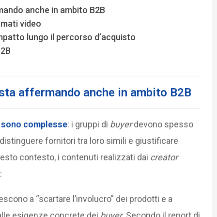
ermando anche in ambito B2B
ormati video
 impatto lungo il percorso d’acquisto
B2B
i sta affermando anche in ambito B2B
sono complesse
: i gruppi di
buyer
devono spesso
istinguere fornitori tra loro simili e giustificare
uesto contesto, i contenuti realizzati dai
creator
:
escono a “scartare l’involucro” dei prodotti e a
 alle esigenze concrete dei
buyer
. Secondo il report di