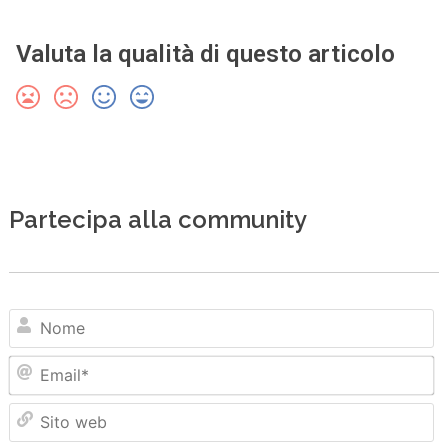
Valuta la qualità di questo articolo
Partecipa alla community
N
Em
Sit
we