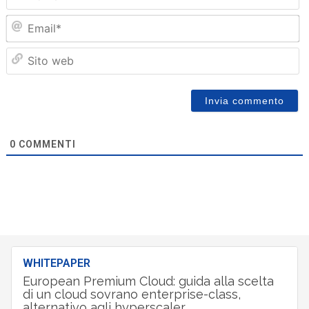
Em
Sit
we
0
COMMENTI
WHITEPAPER
European Premium Cloud: guida alla scelta
di un cloud sovrano enterprise-class,
alternativo agli hyperscaler