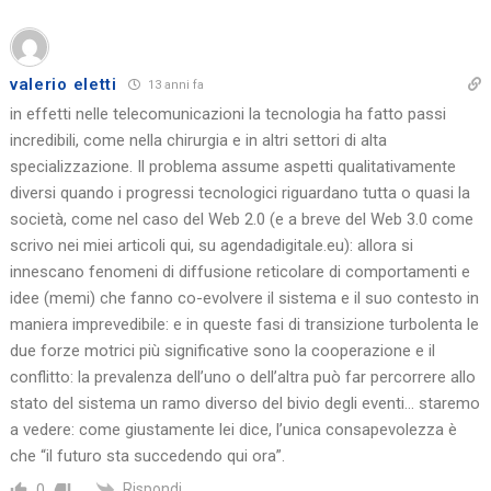
valerio eletti
13 anni fa
in effetti nelle telecomunicazioni la tecnologia ha fatto passi
incredibili, come nella chirurgia e in altri settori di alta
specializzazione. Il problema assume aspetti qualitativamente
diversi quando i progressi tecnologici riguardano tutta o quasi la
società, come nel caso del Web 2.0 (e a breve del Web 3.0 come
scrivo nei miei articoli qui, su agendadigitale.eu): allora si
innescano fenomeni di diffusione reticolare di comportamenti e
idee (memi) che fanno co-evolvere il sistema e il suo contesto in
maniera imprevedibile: e in queste fasi di transizione turbolenta le
due forze motrici più significative sono la cooperazione e il
conflitto: la prevalenza dell’uno o dell’altra può far percorrere allo
stato del sistema un ramo diverso del bivio degli eventi… staremo
a vedere: come giustamente lei dice, l’unica consapevolezza è
che “il futuro sta succedendo qui ora”.
Rispondi
0