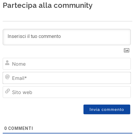
Partecipa alla community
N
Em
Sit
we
0
COMMENTI