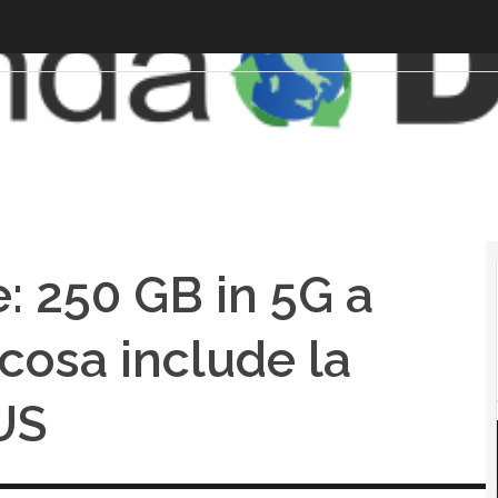
e: 250 GB in 5G a
 cosa include la
US