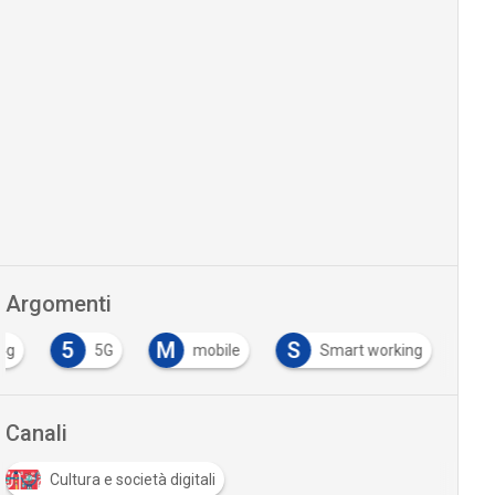
Argomenti
5
M
S
4g
5G
mobile
Smart working
Canali
Cultura e società digitali