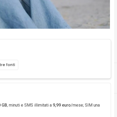
re fonti
4
0 GB
, minuti e SMS illimitati a
9,99 euro
/mese; SIM una