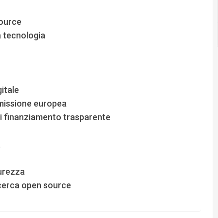
source
 tecnologia
itale
missione europea
di finanziamento trasparente
a
urezza
ricerca open source