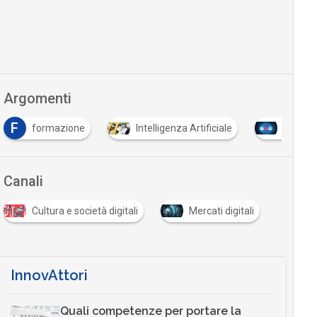
Argomenti
F
formazione
Intelligenza Artificiale
Tutto s
Canali
Cultura e società digitali
Mercati digitali
InnovAttori
Quali competenze per portare la