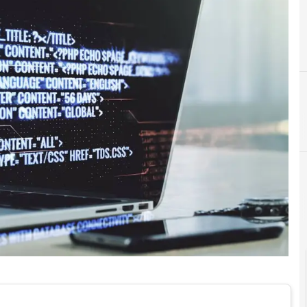
D
democrazia