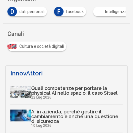
D
F
dati personali
facebook
Intelligenza Art
Canali
Cultura e società digitali
InnovAttori
Quali competenze per portare la
physical AI nello spazio: il caso Sitael
22 Lug 2026
AI in azienda, perché gestire il
cambiamento è anche una questione
di sicurezza
10 Lug 2026