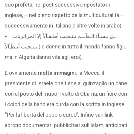
suo profeta, nel post successivo ripostato in
inglese, – nel pieno rispetto della multiculturalità –
successivamente in italiano e altre volte in arabo)
ـل نـسـآء الـعآلــم تـنـجـب أطـفـآلاً إلا الجزائريات
تـنـجـب أبـطـآلاً (le donne in tutto il mondo fanno figli,
ma in Algeria danno vita agli eroi).
E ovviamente
molte immagini
: la Mecca, il
presidente di Israele che tiene al guinzaglio un cane
con al posto del muso il volto di Obama, un fiore con
i colori della bandiera curda con la scritta in inglese
“Per la libertà del popolo curdo”. Infine vari link
aprono documentari pubblicitari sull’Islam, anticipati