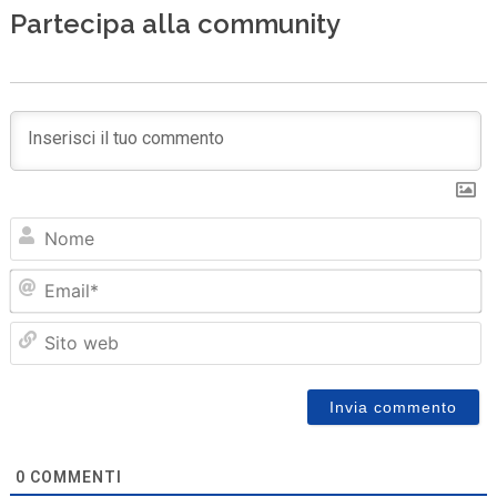
Partecipa alla community
N
Em
Sit
we
0
COMMENTI