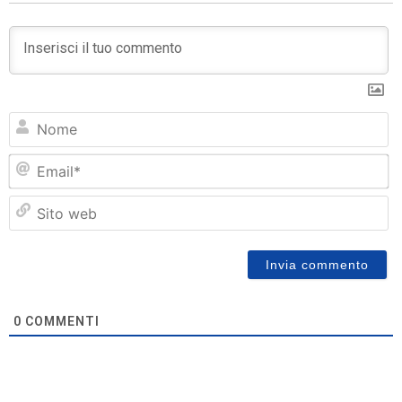
N
Em
Si
w
0
COMMENTI