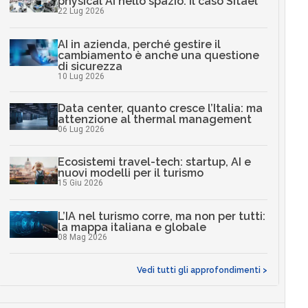
physical AI nello spazio: il caso Sitael
22 Lug 2026
AI in azienda, perché gestire il
cambiamento è anche una questione
di sicurezza
10 Lug 2026
Data center, quanto cresce l’Italia: ma
attenzione al thermal management
06 Lug 2026
Ecosistemi travel-tech: startup, AI e
nuovi modelli per il turismo
15 Giu 2026
L’IA nel turismo corre, ma non per tutti:
la mappa italiana e globale
08 Mag 2026
Vedi tutti gli approfondimenti >