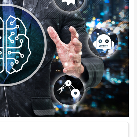
C
conservaz
Cittadinanza digitale