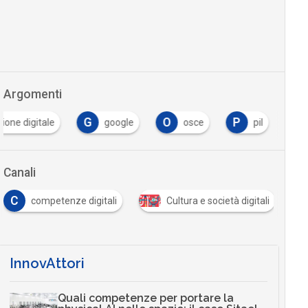
Argomenti
G
O
P
ione digitale
google
osce
pil
Canali
C
competenze digitali
Cultura e società digitali
InnovAttori
Quali competenze per portare la