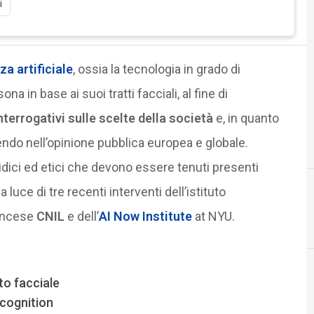
i
za artificiale
, ossia la tecnologia in grado di
in base ai suoi tratti facciali, al fine di
nterrogativi sulle scelte della società
e, in quanto
endo nell’opinione pubblica europea e globale.
ridici ed etici che devono essere tenuti presenti
luce di tre recenti interventi dell’istituto
rancese
CNIL
e dell’
AI Now Institute
at NYU.
D
dati personali
to facciale
Cultura e so
recognition