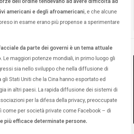
forze dell’ordine tendevano ad avere difficoltà ad
tivi americani e degli afroamericani
, e che alcune
à” preso in esame erano più propense a sperimentare
facciale da parte dei governi è un tema attuale
o
. Le maggiori potenze mondiali, in primo luogo gli
gressi sia nello sviluppo che nella diffusione di
 gli Stati Uniti che la Cina hanno esportato ed
in altri paesi. La rapida diffusione dei sistemi di
sociazioni per la difesa della privacy, preoccupate
sì come per società private come Facebook – di
re più efficace determinate persone.