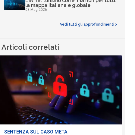
L’IA nel turismo corre, ma non per tutti:
la mappa italiana e globale
08 Mag 2026
Vedi tutti gli approfondimenti >
Articoli correlati
SENTENZA SUL CASO META