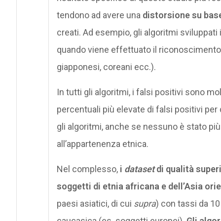
tendono ad avere una
distorsione su bas
creati. Ad esempio, gli algoritmi sviluppat
quando viene effettuato il riconoscimento fa
giapponesi, coreani ecc.).
In tutti gli algoritmi, i falsi positivi sono m
percentuali più elevate di falsi positivi per
gli algoritmi, anche se nessuno è stato più f
all’appartenenza etnica.
Nel complesso,
i
dataset
di qualità super
soggetti di etnia africana e dell’Asia ori
paesi asiatici, di cui
supra
) con tassi da 10 
caucasica (es. soggetti europei).
Gli algor