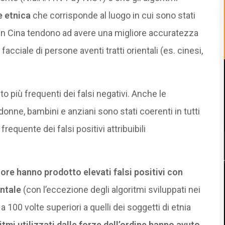
e etnica
che corrisponde al luogo in cui sono stati
i in Cina tendono ad avere una migliore accuratezza
cciale di persone aventi tratti orientali (es. cinesi,
olto più frequenti dei falsi negativi. Anche le
 donne, bambini e anziani sono stati coerenti in tutti
requente dei falsi positivi attribuibili
iore hanno prodotto elevati falsi positivi con
entale
(con l’eccezione degli algoritmi sviluppati nei
a 100 volte superiori a quelli dei soggetti di etnia
itmi utilizzati dalle forze dell’ordine hanno avuto