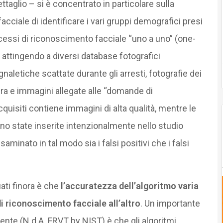
aglio – si è concentrato in particolare sulla
cciale di identificare i vari gruppi demografici presi
ocessi di riconoscimento facciale “uno a uno” (one-
, attingendo a diversi database fotografici
aletiche scattate durante gli arresti, fotografie dei
tiera e immagini allegate alle “domande di
quisiti contiene immagini di alta qualità, mentre le
sono state inserite intenzionalmente nello studio
aminato in tal modo sia i falsi positivi che i falsi
uati finora è che
l’accuratezza dell’algoritmo varia
i riconoscimento facciale all’altro
. Un importante
cente (N.d.A. FRVT by NIST) è che gli algoritmi