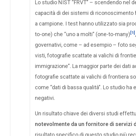
Lo studio NIST “FRVT” – scendendo nel dett
capacità di dei sistemi di riconoscimento fa
a campione. I test hanno utilizzato sia pr
[1]
to-one) che “uno a molti” (one-to-many)
governativi, come – ad esempio – foto segn
visti, fotografie scattate ai valichi di fron
immigrazione”. La maggior parte dei dati ac
fotografie scattate ai valichi di frontiera 
come “dati di bassa qualità”. Lo studio ha es
negativi.
Un risultato chiave dei diversi studi effett
notevolmente da un fornitore di servizi d
risultato specifico di questo studio più re