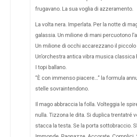
frugavano. La sua voglia di azzeramento.
La volta nera. Imperlata. Per la notte di magi
galassia. Un milione di mani percuotono l’a
Un milione di occhi accarezzano il piccolo 
Un’orchestra antica vibra musica classica h
I topi ballano.
“È con immenso piacere…” la formula annun
stelle sovraintendono.
Il mago abbraccia la folla. Volteggia le spir
nulla. Tizzona le dita. Si duplica trentatré 
stacca la testa. Se la porta sottobraccio. S
Immonde. Paonazze. Accorate. Complici. Sbe