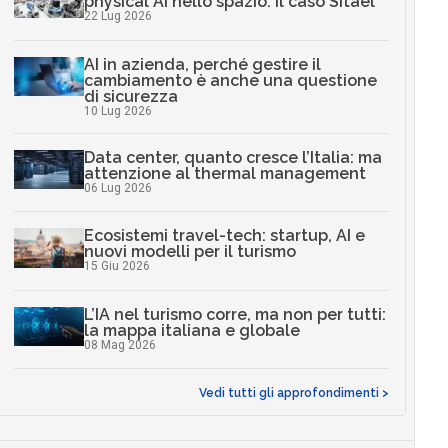
physical AI nello spazio: il caso Sitael
22 Lug 2026
AI in azienda, perché gestire il
cambiamento è anche una questione
di sicurezza
10 Lug 2026
Data center, quanto cresce l’Italia: ma
attenzione al thermal management
06 Lug 2026
Ecosistemi travel-tech: startup, AI e
nuovi modelli per il turismo
15 Giu 2026
L’IA nel turismo corre, ma non per tutti:
la mappa italiana e globale
08 Mag 2026
Vedi tutti gli approfondimenti >