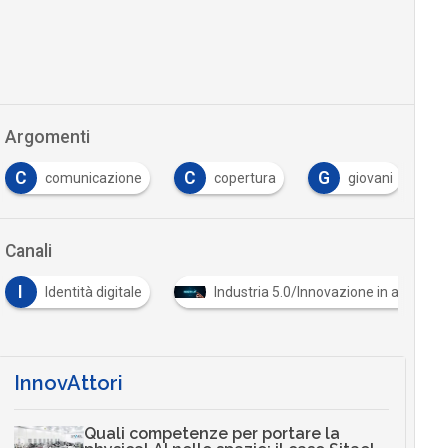
Argomenti
C
C
G
I
comunicazione
copertura
giovani
Canali
I
Identità digitale
Industria 5.0/Innovazione in azienda
InnovAttori
Quali competenze per portare la