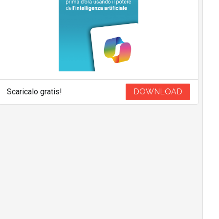
Scaricalo gratis!
DOWNLOAD