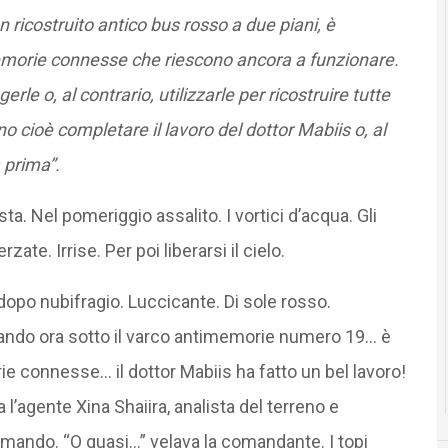
n ricostruito antico bus rosso a due piani, è
memorie connesse che riescono ancora a funzionare.
le o, al contrario, utilizzarle per ricostruire tutte
 cioè completare il lavoro del dottor Mabiis o, al
 prima”.
a. Nel pomeriggio assalito. I vortici d’acqua. Gli
zate. Irrise. Per poi liberarsi il cielo.
dopo nubifragio. Luccicante. Di sole rosso.
ando ora sotto il varco antimemorie numero 19… è
connesse… il dottor Mabiis ha fatto un bel lavoro!
l’agente Xina Shaiira, analista del terreno e
omando. “O quasi…” velava la comandante. I topi