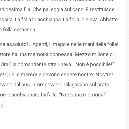
dicesima fila. Che palleggia sul capo. E restituisce
respira. La folla lo acchiappa. La folla lo eleva. Abbatte.
La folla comanda.
me assoluto!… Agenti, il mago è nelle mani della folla!
ttatore ha una memoria connessa! Mezzo milione di
Ora!” la comandante stralunava. “Non è possibile!”
dio! Quelle memorie devono essere nostre! Nostre!
ppavano dal bus. Irrompevano. Dilagavano sul prato.
 Come acchiappare farfalle. “Nessuna memoria!”
o.