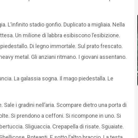
a. L’infinito stadio gonfio. Duplicato a migliaia. Nella
ttesa. Un milione di labbra esibiscono l’esibizione.
piedestallo. Di legno immortale. Sul prato frescato.
eavy metal. Gli anziani ritmano. I giovani assentano.
cia. La galassia sogna. Il mago piedestalla. Le
e. Sale i gradini nell’aria. Scompare dietro una porta di
volte. Si prendono a ceffoni. Si ricompone in uno. Si
bertuccia. Sliguaccia. Crepapella di risate. Sguaiate.
llicose. Roteanti. E sotto l’altro braccio. La testa