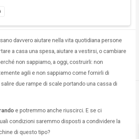
i
ano davvero aiutare nella vita quotidiana persone
rtare a casa una spesa, aiutare a vestirsi, o cambiare
rché non sappiamo, a oggi, costruirli: non
temente agili e non sappiamo come fornirli di
da salire due rampe di scale portando una cassa di
orando
e potremmo anche riuscirci. E se ci
li condizioni saremmo disposti a condividere la
cchine di questo tipo?