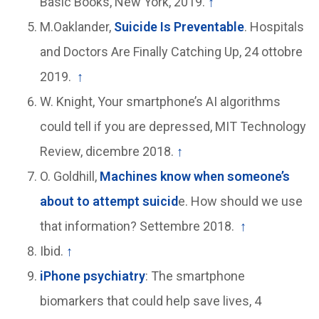
Basic Books, New York, 2019.
↑
M.Oaklander,
Suicide Is Preventable
. Hospitals
and Doctors Are Finally Catching Up, 24 ottobre
2019.
↑
W. Knight, Your smartphone’s AI algorithms
could tell if you are depressed, MIT Technology
Review, dicembre 2018.
↑
O. Goldhill,
Machines know when someone’s
about to attempt suicid
e. How should we use
that information? Settembre 2018.
↑
Ibid.
↑
iPhone psychiatry
: The smartphone
biomarkers that could help save lives, 4