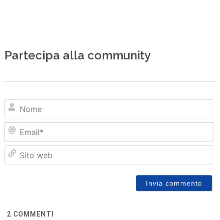
Partecipa alla community
N
Em
Sit
we
2
COMMENTI