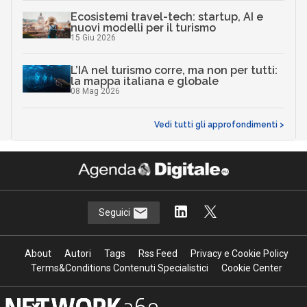
Ecosistemi travel-tech: startup, AI e
nuovi modelli per il turismo
15 Giu 2026
L’IA nel turismo corre, ma non per tutti:
la mappa italiana e globale
08 Mag 2026
Vedi tutti gli approfondimenti >
Seguici
About
Autori
Tags
Rss Feed
Privacy e Cookie Policy
Terms&Conditions Contenuti Specialistici
Cookie Center