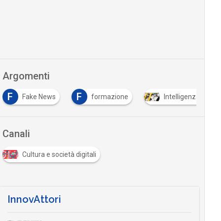
Argomenti
F
F
Fake News
formazione
Intelligenza Artific
Canali
Cultura e società digitali
InnovAttori