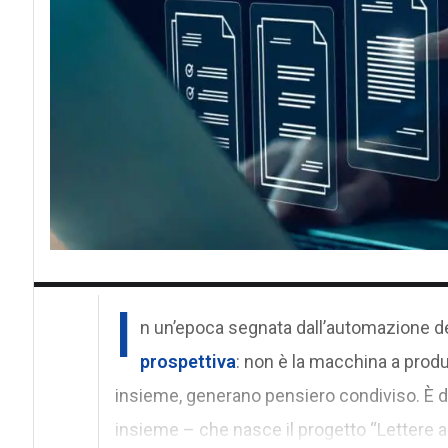
I
n un’epoca segnata dall’automazione de
prospettiva
: non è la macchina a produ
insieme, generano pensiero condiviso. È
insieme – che nasce il progetto “Lettere a