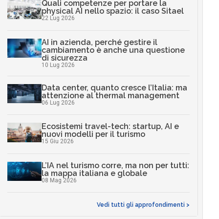
Quali competenze per portare la
physical AI nello spazio: il caso Sitael
22 Lug 2026
AI in azienda, perché gestire il
cambiamento è anche una questione
di sicurezza
10 Lug 2026
Data center, quanto cresce l’Italia: ma
attenzione al thermal management
06 Lug 2026
Ecosistemi travel-tech: startup, AI e
nuovi modelli per il turismo
15 Giu 2026
L’IA nel turismo corre, ma non per tutti:
la mappa italiana e globale
08 Mag 2026
Vedi tutti gli approfondimenti >