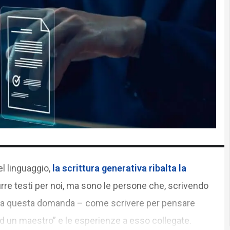
l linguaggio,
la
scrittura generativa
ribalta la
rre testi per noi, ma sono le persone che, scrivendo
 da questa domanda – come scrivere per pensare
d un maestro” e le esperienze a esso collegate.