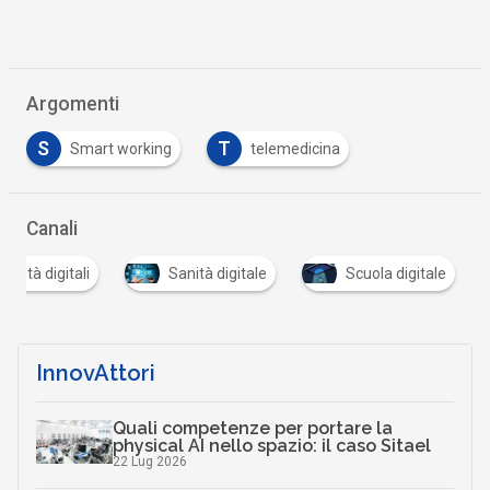
Argomenti
S
T
Smart working
telemedicina
Canali
ocietà digitali
Sanità digitale
Scuola digitale
InnovAttori
Quali competenze per portare la
physical AI nello spazio: il caso Sitael
22 Lug 2026