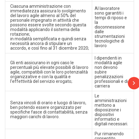
Ciascuna amministrazione con
Al lavoratore
immediatezza assicura lo svolgimento
sono garantiti i
del lavoro agile almeno al 50% del
tempi di riposo e
personale impegnato in attività che
la
possono essere svolte secondo questa
disconnessione
modalità applicando il sistema della
dalle
rotazione;
strumentazioni
in modalità semplificata e quindi senza
tecnologiche di
necessità ancora di stipulare un
lavoro
accordo, e così fino al 31 dicembre 2020;
I dipendenti in
Gli enti assicurano in ogni caso le
modalità agile
percentuali più elevate possibili di lavoro
non devono
agile, compatibili con le loro potenzialità
subire
organizzative e con la qualità e
penalizzazioni
l’effettività del servizio erogato;
professionali e di
carriera
Le
amministrazioni
Senza vincoli di orario e luogo di lavoro,
mettono a
ben potendo essere organizzato per
disposizione i
specifiche fasce di contattabilità, senza
dispositivi
maggiori carichi di lavoro.
informatici e
digitali necessari.
Pur rimanendo
consentito