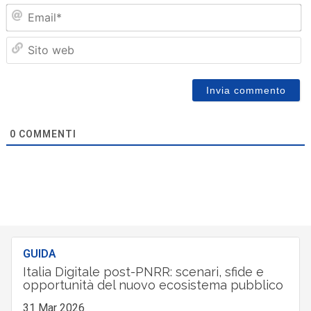
Em
Sit
we
0
COMMENTI
GUIDA
Italia Digitale post-PNRR: scenari, sfide e
opportunità del nuovo ecosistema pubblico
31 Mar 2026