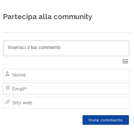
Partecipa alla community
N
Em
Si
w