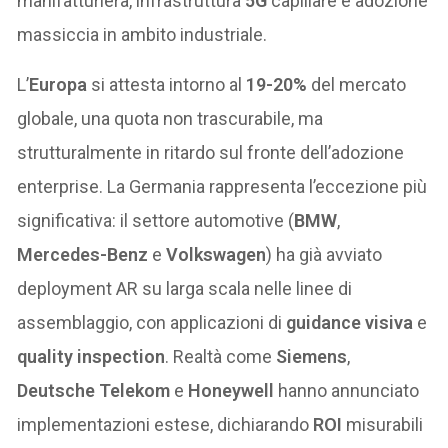
manifatturiera, infrastruttura
5G
capillare e adozione
massiccia in ambito industriale.
L’
Europa
si attesta intorno al
19-20%
del mercato
globale, una quota non trascurabile, ma
strutturalmente in ritardo sul fronte dell’adozione
enterprise. La Germania rappresenta l’eccezione più
significativa: il settore automotive (
BMW
,
Mercedes-Benz
e
Volkswagen
) ha già avviato
deployment AR su larga scala nelle linee di
assemblaggio, con applicazioni di
guidance visiva
e
quality inspection
. Realtà come
Siemens
,
Deutsche Telekom
e
Honeywell
hanno annunciato
implementazioni estese, dichiarando
ROI
misurabili