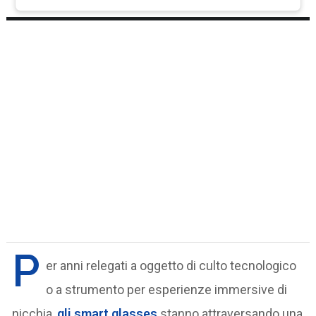
P
er anni relegati a oggetto di culto tecnologico
o a strumento per esperienze immersive di
nicchia,
gli
smart glasses
stanno attraversando una