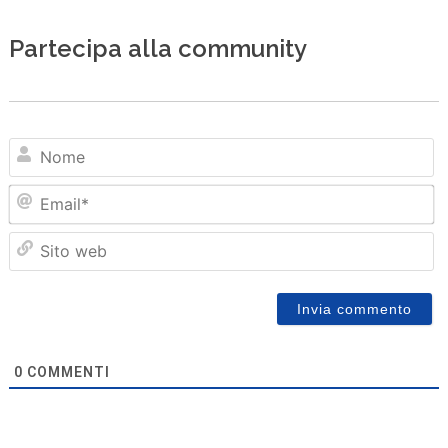
Partecipa alla community
N
Em
Sit
we
0
COMMENTI