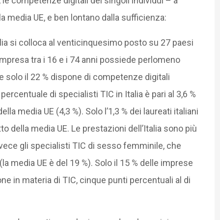
 le competenze digitali dei singoli individui – a
la media UE, e ben lontano dalla sufficienza:
alia si colloca al venticinquesimo posto su 27 paesi
compresa tra i 16 e i 74 anni possiede perlomeno
e solo il 22 % dispone di competenze digitali
percentuale di specialisti TIC in Italia è pari al 3,6 %
lla media UE (4,3 %). Solo l’1,3 % dei laureati italiani
tto della media UE. Le prestazioni dell’Italia sono più
vece gli specialisti TIC di sesso femminile, che
(la media UE è del 19 %). Solo il 15 % delle imprese
ne in materia di TIC, cinque punti percentuali al di