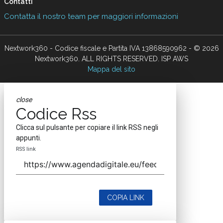
Contatti
Contatta il nostro team per maggiori informazioni
Nextwork360 - Codice fiscale e Partita IVA 13868590962 - © 2026
Nextwork360. ALL RIGHTS RESERVED. ISP AWS
Mappa del sito
close
Codice Rss
Clicca sul pulsante per copiare il link RSS negli
appunti.
RSS link
COPIA LINK