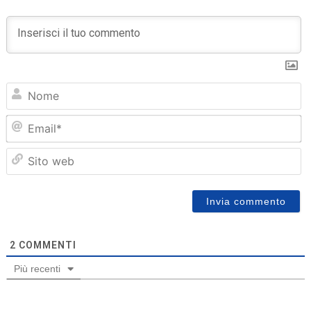
N
Em
Sit
we
2
COMMENTI
Più recenti