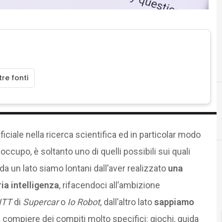
re fonti
F
Fake News
tificiale nella ricerca scientifica ed in particolar modo
occupo, è soltanto uno di quelli possibili sui quali
a un lato siamo lontani dall’aver realizzato
una
a intelligenza
, rifacendoci all’ambizione
ITT
di
Supercar
o
Io Robot
, dall’altro lato
sappiamo
 compiere dei compiti molto specifici: giochi, guida