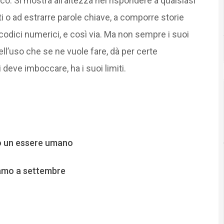
co. Si mostra all’altezza nel rispondere a qualsiasi
i o ad estrarre parole chiave, a comporre storie
codici numerici, e così via. Ma non sempre i suoi
ell’uso che se ne vuole fare, dà per certe
deve imboccare, ha i suoi limiti.
nto un essere umano
iamo a settembre