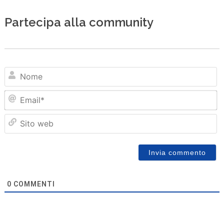
Partecipa alla community
N
Em
Sit
we
0
COMMENTI