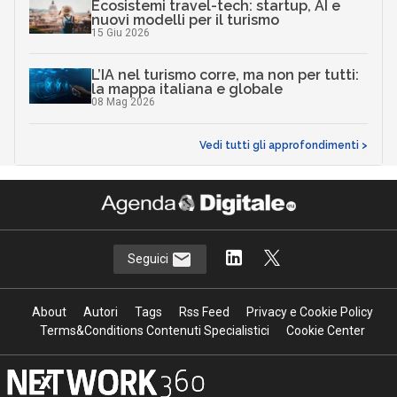
Ecosistemi travel-tech: startup, AI e
nuovi modelli per il turismo
15 Giu 2026
L’IA nel turismo corre, ma non per tutti:
la mappa italiana e globale
08 Mag 2026
Vedi tutti gli approfondimenti >
Seguici
About
Autori
Tags
Rss Feed
Privacy e Cookie Policy
Terms&Conditions Contenuti Specialistici
Cookie Center