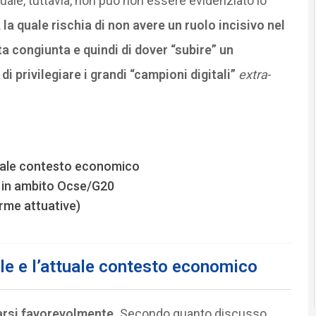
quale, tuttavia, non può non essere evidenziato lo
la quale rischia di non avere un ruolo incisivo nel
 congiunta e quindi di dover “subire” un
i privilegiare i grandi “campioni digitali”
extra
-
tuale contesto economico
a in ambito Ocse/G20
orme attuative)
le e l’attuale contesto economico
tarsi favorevolmente.
Secondo quanto discusso