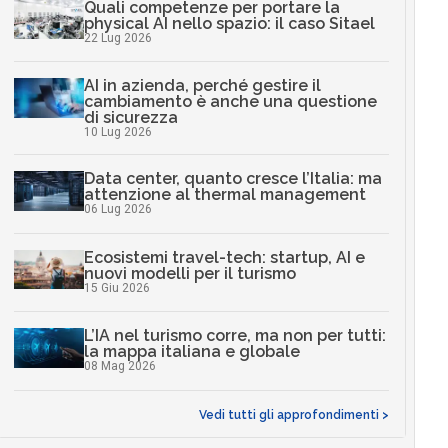
Quali competenze per portare la
physical AI nello spazio: il caso Sitael
22 Lug 2026
AI in azienda, perché gestire il
cambiamento è anche una questione
di sicurezza
10 Lug 2026
Data center, quanto cresce l’Italia: ma
attenzione al thermal management
06 Lug 2026
Ecosistemi travel-tech: startup, AI e
nuovi modelli per il turismo
15 Giu 2026
L’IA nel turismo corre, ma non per tutti:
la mappa italiana e globale
08 Mag 2026
Vedi tutti gli approfondimenti >