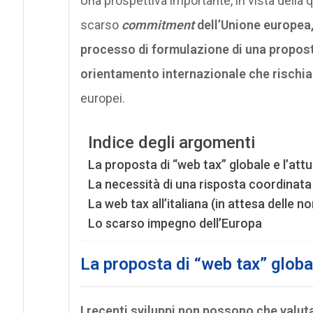
Una prospettiva importante, in vista della 
scarso
commitment
dell’Unione europea, 
processo di formulazione di una proposta
orientamento internazionale che rischia d
europei.
Indice degli argomenti
La proposta di “web tax” globale e l’at
La necessità di una risposta coordinat
La web tax all’italiana (in attesa delle n
Lo scarso impegno dell’Europa
La proposta di “web tax” globa
I recenti sviluppi non possono che valu