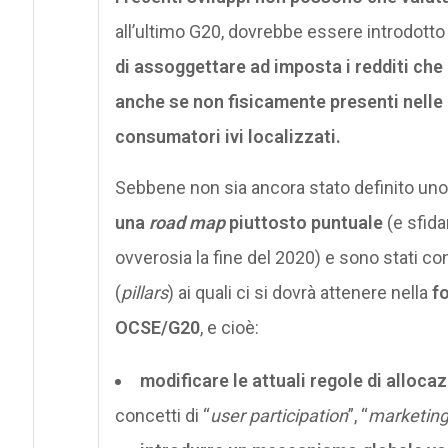
all’ultimo G20, dovrebbe essere introdotto
di assoggettare ad imposta i redditi che 
anche se non fisicamente presenti nelle g
consumatori ivi localizzati.
Sebbene non sia ancora stato definito uno
una
road map
piuttosto puntuale
(e sfida
ovverosia la fine del 2020) e sono stati con
(
pillars
) ai quali ci si dovrà attenere nella
f
OCSE/G20
, e cioè:
modificare le attuali regole di allocaz
concetti di “
user participation
”, “
marketing