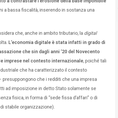
to a contrastare l’erosione della base imponibile
ioni a bassa fiscalità, inserendo in sostanza una
sidera che, anche in ambito tributario, la
digital
lta.
L’economia digitale è stata infatti in grado di
i tassazione che sin dagli anni ’20 del Novecento
le imprese nel contesto internazionale
, poiché tali
dustriale che ha caratterizzato il contesto
” – presuppongono che i redditi che una impresa
ti ad imposizione in detto Stato solamente se
senza fisica, in forma di “sede fissa d’affari” o di
di stabile organizzazione).