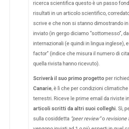
ricerca scientifica questo è un passo fonda
risultati in un articolo scientifico, corredat
scrive e che non si stanno dimostrando in q
inviato (in gergo diciamo “sottomesso”, da
internazionali (e quindi in lingua inglese)
factor” (indice che misura il numero di citazi
quella rivista hanno ricevuto).
Scriverà il suo primo progetto
per richie
Canarie
, è lì che per condizioni climatiche
terrestri. Riceve le prime email da riviste 
articoli scritti da altri suoi colleghi
. Sì, 
sulla cosiddetta
“peer review”
o
revisione 
vengono inviati ad 1 o più esperti in quel 