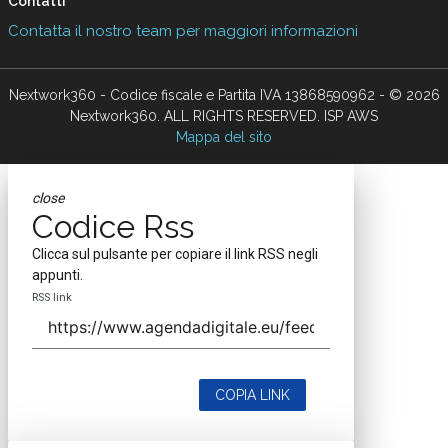
Contatti
Contatta il nostro team per maggiori informazioni
Nextwork360 - Codice fiscale e Partita IVA 13868590962 - © 2026
Nextwork360. ALL RIGHTS RESERVED. ISP AWS
Mappa del sito
close
Codice Rss
Clicca sul pulsante per copiare il link RSS negli
appunti.
RSS link
COPIA LINK