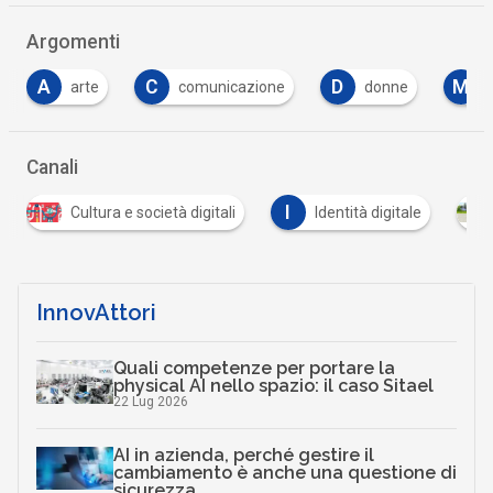
Argomenti
A
C
D
M
arte
comunicazione
donne
Canali
I
Cultura e società digitali
Identità digitale
InnovAttori
Quali competenze per portare la
physical AI nello spazio: il caso Sitael
22 Lug 2026
AI in azienda, perché gestire il
cambiamento è anche una questione di
sicurezza