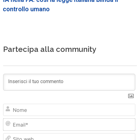
controllo umano
Partecipa alla community
N
Em
Si
w