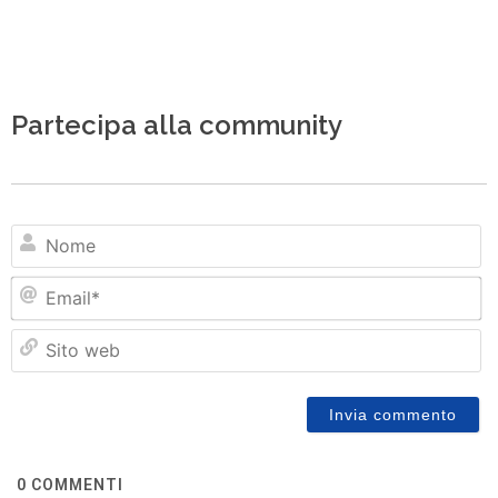
Partecipa alla community
N
Em
Si
w
0
COMMENTI