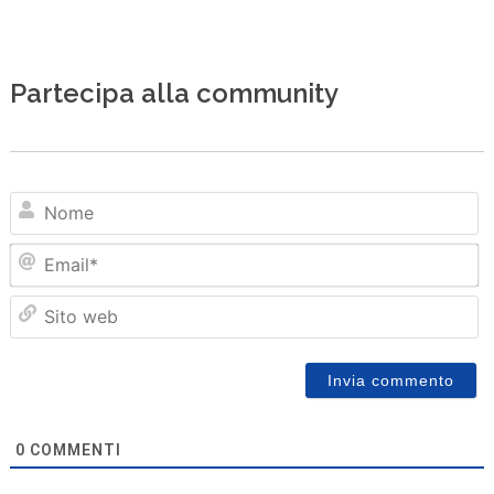
Partecipa alla community
N
Em
Sit
we
0
COMMENTI