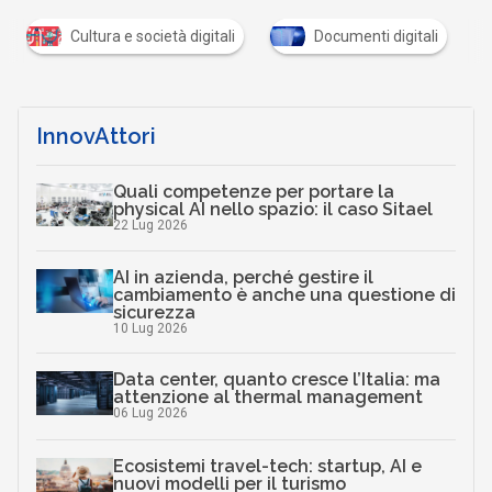
P
S
Documenti digitali
Privacy
Sicurezza di
InnovAttori
Quali competenze per portare la
physical AI nello spazio: il caso Sitael
22 Lug 2026
AI in azienda, perché gestire il
cambiamento è anche una questione di
sicurezza
10 Lug 2026
Data center, quanto cresce l’Italia: ma
attenzione al thermal management
06 Lug 2026
Ecosistemi travel-tech: startup, AI e
nuovi modelli per il turismo