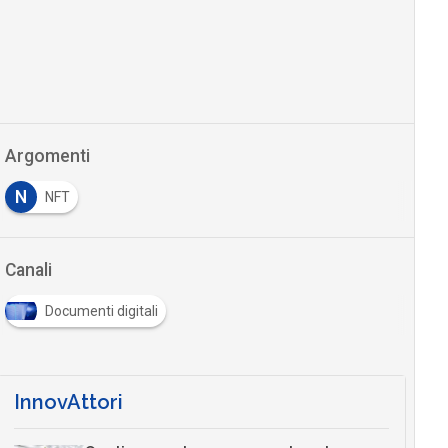
Argomenti
N
NFT
Canali
Documenti digitali
InnovAttori